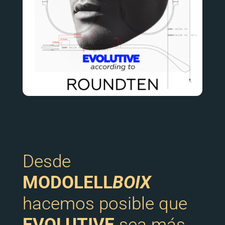
Desde
MODOLELL
BOIX
hacemos posible que
EVOLUTIVE
sea más