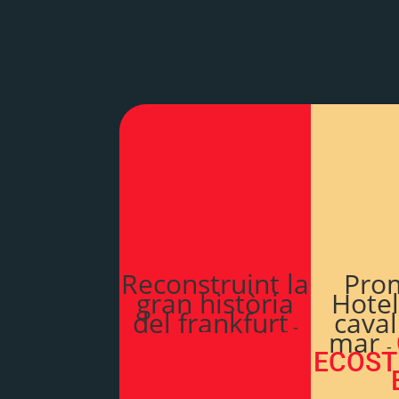
Selecció
Reconstruint la
Pro
gran història
Hotel
del frankfurt
caval
-
mar
MAX ZANDER
-
ECOST