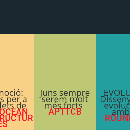
moció:
Juns sempre
EVOLU
s per a
serem molt
Disseny
lets de
més forts
evoluc
-
amb
APTTCB
OCEAN
RUCTUR
ROUN
ES