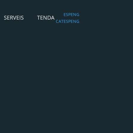
ESP
ENG
SERVEIS
TENDA
CAT
ESP
ENG
BRAND