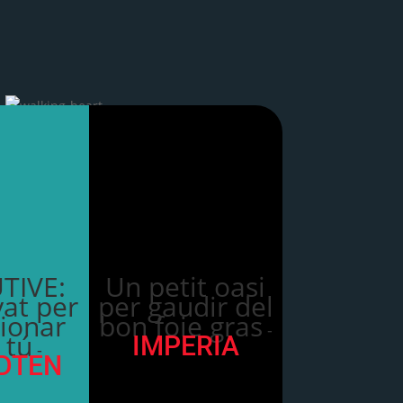
TIVE:
Un petit oasi
at per
per gaudir del
ionar
bon foie gras
-
 tú
IMPERIA
-
DTEN